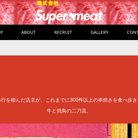
P
ABOUT
RECRUIT
GALLERY
CON
修行を積んだ店主が、
これまでに300件以上の串焼きを食べ歩き
牛と焼鳥の二刀流。