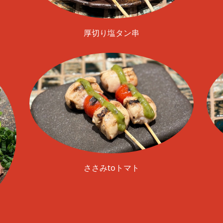
厚切り塩タン串
ささみtoトマト