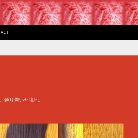
TACT
、
辿り着いた境地。