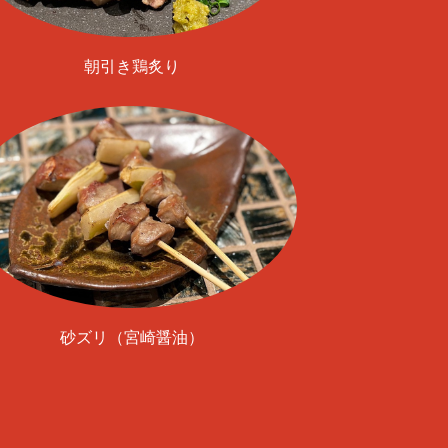
朝引き鶏炙り
砂ズリ（宮崎醤油）