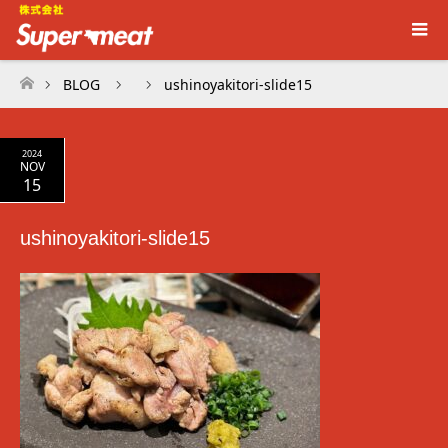
BLOG
ushinoyakitori-slide15
ホーム
2024
NOV
15
ushinoyakitori-slide15