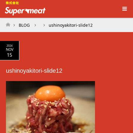
BLOG
ushinoyakitori-slide12
ホーム
2024
NOV
15
ushinoyakitori-slide12