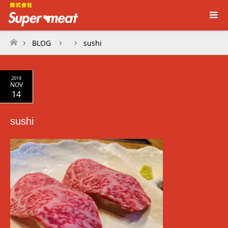
BLOG
sushi
ホーム
2019
NOV
14
sushi