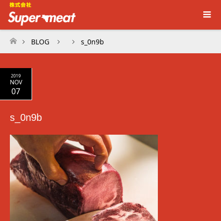
BLOG
s_0n9b
ホーム
2019
NOV
07
s_0n9b