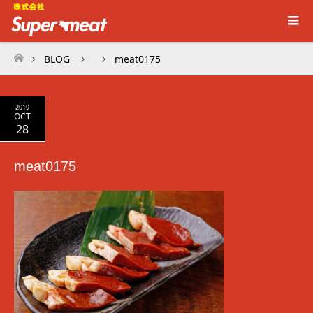
BLOG
meat0175
ホーム
2019
OCT
28
meat0175