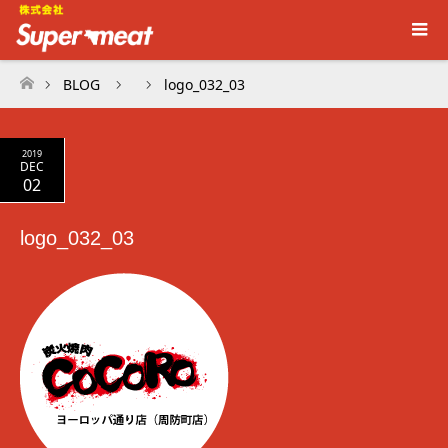
BLOG
logo_032_03
ホーム
2019
DEC
02
logo_032_03